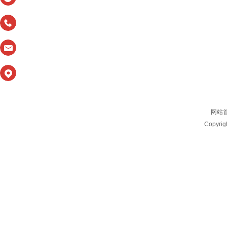
联系电话：138-5483-1139
联系电话：
156-6447-7139
联系固话：0538-7512139
地址：
山东省新泰市翟镇开发区
网站
Copyri